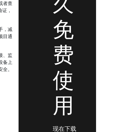
久
或者查
验证，
免
手，减
项目通
费
接、监
设备上
使
安全。
用
现在下载