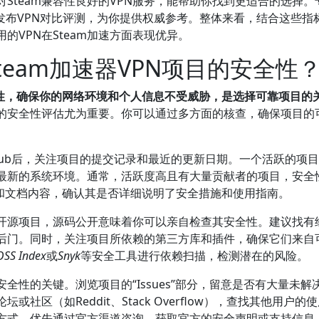
Steam兼容性良好的VPN服务，能帮助你找到更适合的选择。
e也会定期发布VPN对比评测，为你提供权威参考。整体来看，结合这些指
VPN在Steam加速方面表现优异。
Steam加速器VPN项目的安全性
目安全性，确保你的网络环境和个人信息不受威胁，是选择可靠项目的
的安全性评估尤为重要。你可以通过多方面的核查，确保项目的
Hub后，关注项目的提交记录和最近的更新日期。一个活跃的项
最新的系统环境。通常，活跃度高且有大量贡献者的项目，安全
文件和文档内容，确认其是否详细说明了安全措施和使用指南。
开源项目，源码公开意味着你可以亲自检查其安全性。建议找有
后门。同时，关注项目所依赖的第三方库和插件，确保它们来自
OSS Index
或
Snyk
等安全工具进行依赖扫描，检测潜在的风险。
性的关键。浏览项目的“Issues”部分，留意是否有大量未解
区（如Reddit、Stack Overflow），查找其他用户的
方式，优先通过官方渠道咨询，获取官方的安全声明或支持信息