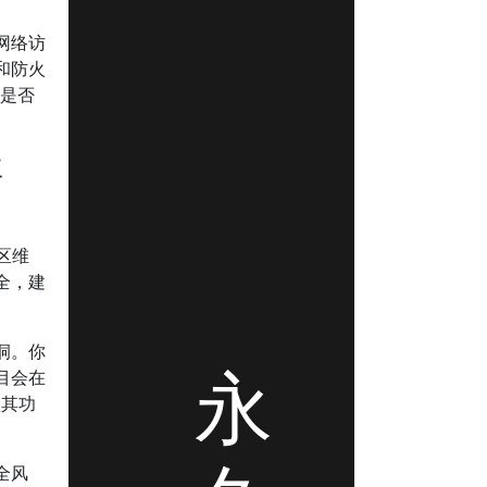
网络访
和防火
目是否
事
区维
全，建
洞。你
永
目会在
认其功
全风